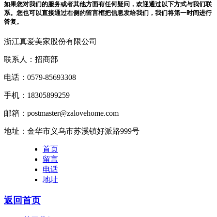
如果您对我们的服务或者其他方面有任何疑问，欢迎通过以下方式与我们联
系。您也可以直接通过右侧的留言框把信息发给我们，我们将第一时间进行
答复。
浙江真爱美家股份有限公司
联系人：招商部
电话：0579-85693308
手机：18305899259
邮箱：postmaster@zalovehome.com
地址：金华市义乌市苏溪镇好派路999号
首页
留言
电话
地址
返回首页