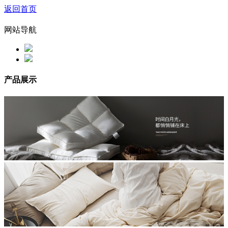
返回首页
网站导航
产品展示